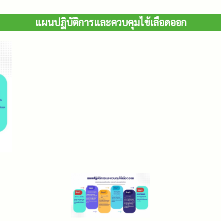
แผนปฏิบัติการและควบคุมไข้เลือดออก